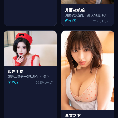
月面夜航船
月面夜航船是一部以动漫为核心
的国产高清影视作品，围绕危
9.4万
2025/10/25
机、反转与人物成长展开，整体
节奏紧凑，适合一口气追完。
弧光围猎
弧光围猎是一部以犯罪为核心的
国产高清影视作品，围绕危机、
85万
2025/10/17
反转与人物成长展开，整体节奏
紧凑，适合一口气追完。
暴雪之下