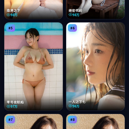
绝密代码
南港之下
98万
98万
#
5
#
6
一人之下七
零号夜航船
96万
97万
#
7
#
8