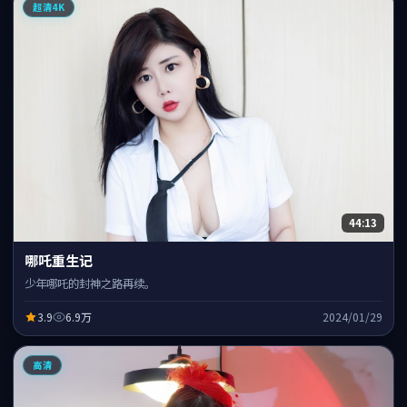
超清4K
44:13
哪吒重生记
少年哪吒的封神之路再续。
3.9
6.9万
2024/01/29
高清