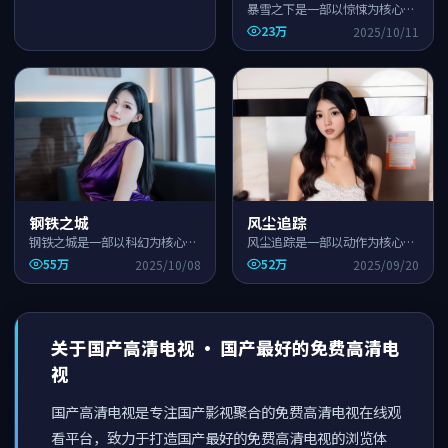
暴雪之下是一部以惊悚为核心的
国产高清影视作品，围绕危机、
23万
2025/10/11
反转与人物成长展开，整体节奏
紧凑，适合一口气追完。
钢铁之城
风尘追踪
钢铁之城是一部以科幻为核心的
风尘追踪是一部以动作为核心的
国产高清影视作品，围绕危机、
国产高清影视作品，围绕危机、
55万
52万
2025/10/08
2025/09/20
反转与人物成长展开，整体节奏
反转与人物成长展开，整体节奏
紧凑，适合一口气追完。
紧凑，适合一口气追完。
关于
国产高清电视
·
国产最好的免费高清电
视
国产高清电视
是专注国产影视聚合的免费高清电视在线观
看平台，致力于打造
国产最好的免费高清电视
的浏览体