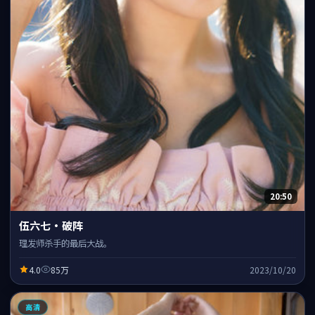
20:50
伍六七·破阵
理发师杀手的最后大战。
4.0
85万
2023/10/20
高清