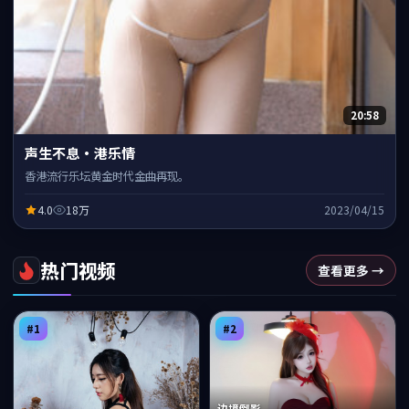
20:58
声生不息·港乐情
香港流行乐坛黄金时代金曲再现。
4.0
18万
2023/04/15
热门视频
查看更多 →
#
1
#
2
边境倒影