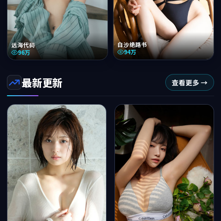
白沙绝路书
远海代码
94万
96万
最新更新
查看更多 →