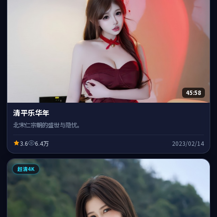
45:58
清平乐华年
北宋仁宗朝的盛世与隐忧。
3.6
6.4万
2023/02/14
超清4K