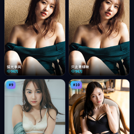
弧光季风
只此青绿映
96万
96万
#
9
#
10