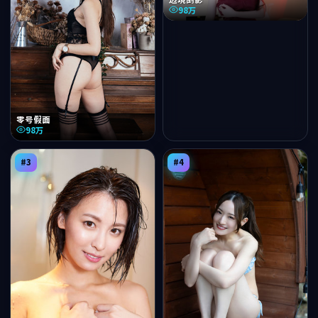
98万
零号假面
98万
#
3
#
4